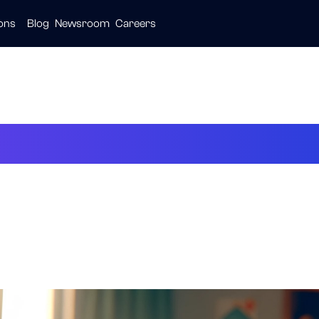
ions
Blog
Newsroom
Careers
ive
ties
are
공의 열쇠: 올바른 