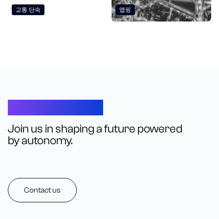
교통 단속
맵핑
Let’s Connect
Join us in shaping a future powered
by autonomy.
Contact us