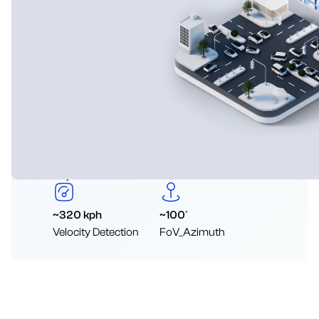
300m
1.2 kph
Detection Range
Velocity Resolution
16
2.0
Lane Coverages
Angular Resolution
256
~30°
Object Detection
FoV_Elevation
~320 kph
~100°
Velocity Detection
FoV_Azimuth