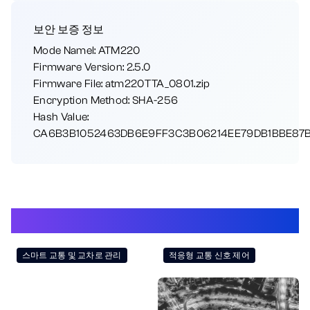
보안 보증 정보
Mode Namel: ATM220
Firmware Version: 2.5.0
Firmware File: atm220TTA_0801.zip
Encryption Method: SHA-256
Hash Value:
CA6B3B1052463DB6E9FF3C3B06214EE79DB1BBE87
Applications
스마트 교통 및 교차로 관리
적응형 교통 신호 제어