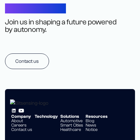
Let’s Connect
Join us in shaping a future powered
by autonomy.
Contact us
Company
Technology
Solutions
Resources
About
Automotive
Blog
Careers
Smart Cities
News
Contact us
Healthcare
Notice