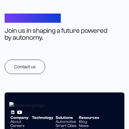
Let’s Connect
Join us in shaping a future powered
by autonomy.
Contact us
Company
Technology
Solutions
Resources
About
Automotive
Blog
Careers
Smart Cities
News